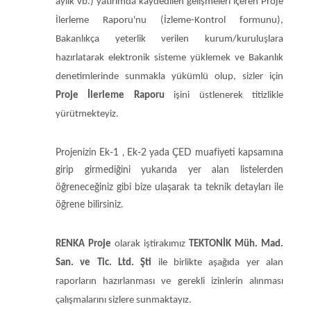
aylık vb.) yatırımda kaydedilen gelişmeleri içeren Proje
İlerleme Raporu'nu (İzleme-Kontrol formunu),
Bakanlıkça yeterlik verilen kurum/kuruluşlara
hazırlatarak elektronik sisteme yüklemek ve Bakanlık
denetimlerinde sunmakla yükümlü olup, sizler için
Proje İlerleme Raporu
işini üstlenerek titizlikle
yürütmekteyiz.
Projenizin Ek-1 , Ek-2 yada ÇED muafiyeti kapsamına
girip girmediğini yukarıda yer alan listelerden
öğreneceğiniz gibi bize ulaşarak ta teknik detayları ile
öğrene bilirsiniz.
RENKA Proje
olarak iştirakımız
TEKTONİK Müh. Mad.
San. ve Tic. Ltd. Şti
ile birlikte aşağıda yer alan
raporların hazırlanması
ve gerekli izinlerin alınması
çalışmalarını sizlere sunmaktayız.