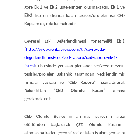
göre
Ek-1
ve
Ek-2
Listelerinden oluşmaktadır.
Ek-1
ve
Ek-2
listeleri dışında kalan tesisler/projeler ise ÇED
Kapsam dışında kalmaktadır.
Çevresel Etki Değerlendirmesi Yönetmeliği
Ek-1
(
http://www.renkaproje.com/tr/cevre-etki-
degerlendirmesi-ced/ced-raporu/ced-raporu-ek-1-
listesi
) Listesinde yer alan planlanan ve/veya mevcut
tesisler/projeler Bakanlık tarafından yetkilendirilmiş
firmalar vasıtası ile “ÇED Raporu” hazırlattırarak
Bakanlıktan
“ÇED Olumlu Kararı”
alması
gerekmektedir.
ÇED Olumlu Belgesinin alınması sürecinin arazi
etüdünden başlayarak ÇED Olumlu Kararının
alınmasına kadar geçen süreci anlatan iş akım şeması
nı